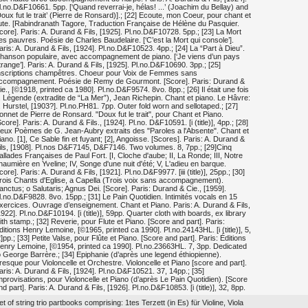
l.no.D&F10661. 5pp. [‘Quand reverrai-je, hélas! ...’ (Joachim du Bellay) and
Doux fut le trait’ (Pierre de Ronsard)].; [22] Ecoute, mon Coeur, pour chant et
lute. [Rabindranath Tagore, Traduction Française de Hélène du Pasquier.
core]. Paris: A. Durand & Fils, [1925]. Pl.no.D&F10728. 5pp.; [23] La Mort
es pauvres. Poésie de Charles Baudelaire. [‘C’est la Mort qui console’].
aris: A. Durand & Fils, [1924]. Pl.no.D&F10523. 4pp.; [24] La “Part à Dieu”.
hanson populaire, avec accompagnement de piano. [‘Je viens d’un pays
trange’]. Paris: A. Durand & Fils, [1925]. Pl.no.D&F10690. 3pp.; [25]
nscriptions champêtres. Choeur pour Voix de Femmes sans
ccompagnement. Poésie de Remy de Gourmont. [Score]. Paris: Durand &
ie., [©1918, printed ca 1980]. Pl.no.D&F9574. 8vo. 8pp.; [26] Il était une fois
.. Légende (extradite de “La Mer”), Jean Richepin. Chant et piano. Le Hâvre:
. Hurstel, [1903?]. Pl.no.PH81. 7pp. Outer fold worn and sellotaped.; [27]
onnet de Pierre de Ronsard. "Doux fut le trait", pour Chant et Piano.
Score]. Paris: A. Durand & Fils., [1924]. Pl.no. D&F10591. [i (title)], 4pp.; [28]
eux Poèmes de G. Jean-Aubry extraits des "Paroles a l'Absente". Chant et
iano. [1], Ce Sable fin et fuyant; [2], Angoisse. [Scores]. Paris: A. Durand &
ils, [1908]. Pl.nos D&F7145, D&F7146. Two volumes. 8, 7pp.; [29]Cinq
allades Françaises de Paul Fort. [I, Cloche d'aube; II, La Ronde; III, Notre
haumière en Yveline; IV, Songe d'une nuit d'été; V, L'adieu en barque.
core]. Paris: A. Durand & Fils, [1921]. Pl.no.D&F9977. [iii (title)], 25pp.; [30]
rois Chants d'Eglise, a Capella (Trois voix sans accompagnement).
anctus; o Salutaris; Agnus Dei. [Score]. Paris: Durand & Cie., [1959].
l.no.D&F9828. 8vo. 15pp.; [31] Le Pain Quotidien. Intimités vocals en 15
xercices. Ouvrage d’enseignement. Chant et Piano. Paris: A. Durand & Fils,
1922]. Pl.no.D&F10194. [i (title)], 59pp. Quarter cloth with boards, ex library
ith stamp.; [32] Reverie, pour Flute et Piano. [Score and part]. Paris:
ditions Henry Lemoine, [©1965, printed ca 1990]. Pl.no.24143HL. [i (title)], 5,
2]pp.; [33] Petite Valse, pour Flûte et Piano. [Score and part]. Paris: Éditions
enry Lemoine, [©1954, printed ca 1990]. Pl.no.23663HL. 7, 3pp. Dedicated
o George Barrère.; [34] Epiphanie (d’après une legend éthiopienne).
resque pour Violoncelle et Orchestre. Violoncelle et Piano [score and part].
aris: A. Durand & Fils, [1924]. Pl.no.D&F10521. 37, 14pp.; [35]
mprovisations, pour Violoncelle et Piano (d’après Le Pain Quotidien). [Score
nd part]. Paris: A. Durand & Fils, [1926]. Pl.no.D&F10853. [i (title)], 32, 8pp.
et of string trio partbooks comprising: 1tes Terzett (in Es) für Violine, Viola