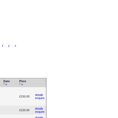
x
y
z
Date
Price
^
v
^
v
details
£150.00
enquire
details
£150.00
enquire
details