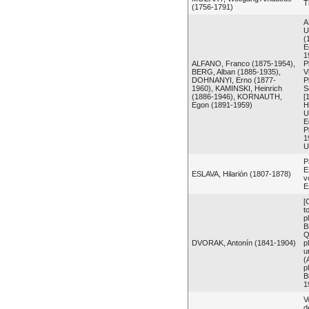
T
(1756-1791)
A
U
(
E
1
ALFANO, Franco (1875-1954),
P
BERG, Alban (1885-1935),
V
DOHNANYI, Erno (1877-
P
1960), KAMINSKI, Heinrich
S
(1886-1946), KORNAUTH,
[
Egon (1891-1959)
H
U
E
P
1
U
P
E
ESLAVA, Hilarión (1807-1878)
v
E
[
t
p
B
Q
DVORAK, Antonín (1841-1904)
p
u
(
p
B
1
V
d