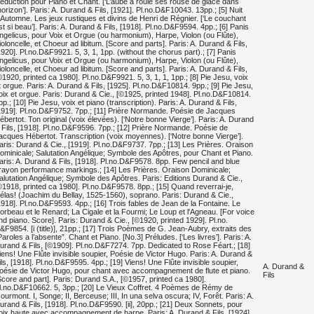
éduction pour Piano et Chant. [‘L’aube a roulé ses rouse de glace dans
’horizon’]. Paris: A. Durand & Fils, [1921]. Pl.no.D&F10043. 13pp.; [5] Nuit
’Automne. Les jeux rustiques et divins de Henri de Régnier. [‘Le couchant
st si beau’]. Paris: A. Durand & Fils, [1918]. Pl.no.D&F9594. 4pp.; [6] Panis
ngelicus, pour Voix et Orgue (ou harmonium), Harpe, Violon (ou Flûte),
ioloncelle, et Choeur ad libitum. [Score and parts]. Paris: A. Durand & Fils,
1920]. Pl.no.D&F9921. 5, 3, 1, 1pp. (without the chorus part).; [7] Panis
ngelicus, pour Voix et Orgue (ou harmonium), Harpe, Violon (ou Flûte),
ioloncelle, et Choeur ad libitum. [Score and parts]. Paris: A. Durand & Fils,
©1920, printed ca 1980]. Pl.no.D&F9921. 5, 3, 1, 1, 1pp.; [8] Pie Jesu, voix
t orgue. Paris: A. Durand & Fils, [1925]. Pl.no.D&F10814. 9pp.; [9] Pie Jesu,
oix et orgue. Paris: Durand & Cie., [©1925, printed 1948]. Pl.no.D&F10814.
pp.; [10] Pie Jesu, voix et piano (transcription). Paris: A. Durand & Fils,
1919]. Pl.no.D&F9752. 7pp.; [11] Prière Normande. Poésie de Jacques
ébertot. Ton original (voix élevées). [‘Notre bonne Vierge’]. Paris: A. Durand
 Fils, [1918]. Pl.no.D&F9596. 7pp.; [12] Prière Normande. Poésie de
acques Hébertot. Transcription (voix moyennes). [‘Notre bonne Vierge’].
aris: Durand & Cie., [1919]. Pl.no.D&F9737. 7pp.; [13] Les Prières. Oraison
ominicale; Salutation Angélique; Symbole des Apôtres, pour Chant et Piano.
aris: A. Durand & Fils, [1918]. Pl.no.D&F9578. 8pp. Few pencil and blue
rayon performance markings.; [14] Les Prières. Oraison Dominicale;
alutation Angélique; Symbole des Apôtres. Paris: Editions Durand & Cie.,
©1918, printed ca 1980]. Pl.no.D&F9578. 8pp.; [15] Quand reverrai-je,
élas! (Joachim du Bellay, 1525-1560), soprano. Paris: Durand & Cie.,
1918]. Pl.no.D&F9593. 4pp.; [16] Trois fables de Jean de la Fontaine. Le
orbeau et le Renard; La Cigale et la Fourmi; Le Loup et l'Agneau. [For voice
nd piano. Score]. Paris: Durand & Cie., [©1920, printed 1929]. Pl.no.
&F9854. [i (title)], 21pp.; [17] Trois Poèmes de G. Jean-Aubry, extraits des
Paroles a l’absente”. Chant et Piano. [No.3] Préludes. [‘Les livres’]. Paris: A.
urand & Fils, [©1909]. Pl.no.D&F7274. 7pp. Dedicated to Rose Féart.; [18]
iens! Une Flûte invisible soupier, Poésie de Victor Hugo. Paris: A. Durand &
ils, [1918]. Pl.no.D&F9595. 4pp.; [19] Viens! Une Flûte invisible soupier,
A. Durand &
oésie de Victor Hugo, pour chant avec accompagnement de flute et piano.
Fils
Score and part]. Paris: Durand S.A., [©1957, printed ca 1980].
l.no.D&F10662. 5, 3pp.; [20] Le Vieux Coffret. 4 Poèmes de Rémy de
ourmont. I, Songe; II, Berceuse; III, In una selva oscura; IV, Forêt. Paris: A.
urand & Fils, [1918]. Pl.no.D&F9590. [ii], 20pp.; [21] Deux Sonnets, pour
oix haute avec accompagnement de harpe. Paris: A. Durand & Fils, [1924].