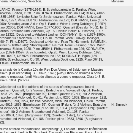
hema, Piano Forte, Selection.
Monzani
LFANO, Franco (1875-1954): II. Streichquartett in C. Partitur. Wien:
niversal-Edition, 1928. Pl.no.UE9401. Philharmonia, no.174; BERG, Alban
1885-1935): Lyrische Suite für Streichquartett. Partitur. Wien: Universal-
dition, 1927. Pl.no.UE8780. Philharmonia, no.173; DOHNANYI, Erno (1877-
960): Streichquartett, A dur, Op.7. Partitur. Wien: Ludwig Doblinger, [1925?].
l.no.D2866; DOHNANYI, Erno (1877-1960): Quartett (Des dur, No.2), für 2
iolinen, Bratsche und Violoncell, Op.15. Partitur. Berlin: N. Simrock, 1907.
l.no.12321. Dedicated to Adalbert Lindner; DOHNANYI, Erno (1877-1960):
erenade für Streichtrio, C dur, Op.10. Partitur. Wien: Ludwig Doblinger,
1904?]. Pl.no.D3072. Dedicated to Herrn u. Frau Th. Hämmerle; KAMINSKI,
einrich (1886-1946): Streichquintett, Fis moll. Neue Fassung, 1927. Wien:
niversal-Edition, 1928. Pl.no.UE8941. Philharmonia, no.226; KORNAUTH,
gon (1891-1959): Streichquartett, Op.26. Wien: Ludwig Doblinger, 1925.
l.no.D6407, UE7928. Philharmonia, no.153; KORNAUTH, Egon (1891-
959): Streichquintett, Op.30. Wien: Ludwig Doblinger, 1925. Pl.no.D6419,
E8310. Philharmonia, no.154.
arafrasis de la Cantiga 10a del Rey Don Alfonso el Sabio, por el Maestro
slava. [For orchestra]. B. Eslava, 1876; [with] Oficio de difuntos a ocho
oces y orquesta; [and] Misa de difuntos à voces y orquesta, Obra 143. B.
slava, 1861. [Scores].
Collection of six first editions of the scores of string quartets bound
ogether]: Quartett, für 2 Violinen, Bratsche und Violoncell, Op.51. Partitur,
l.no.8123, 1879. [Burghauser 92]; Drittes Quartett (C dur), für 2 Violinen,
ratsche und Violoncell, Op.61. Partitur, pl.no.8280, 1882. [Burghauser 121];
uartett (E dur) No.4, für zwei Violinen, Viola und Violoncell, Op.80. Partitur,
l.no.8916, 1888. [Burghauser 57]; Quartett (F dur), für 2 Violinen, Bratsche
N. Simrock
nd Violoncell, Op.96. Partitur, pl.no.10133, 1894. [Burghauser 179]; Quartett
As dur), für 2 Violinen, Bratsche und Violoncell, Op.105. Partitur,
l.no.10681, 1896. [Burghauser 193]; Quartett (G dur), für 2 Violinen,
ratsche und Violoncell, Op.106. Partitur, pl.no.10683, 1896. [Burghauser
92].
olume of three transcriptions, comprising: [1] Lob der Thränen (Bénédiction
es Larmes). Lied de Fr. Schubert. Transcrit pour Piano par Franç. Liszt.