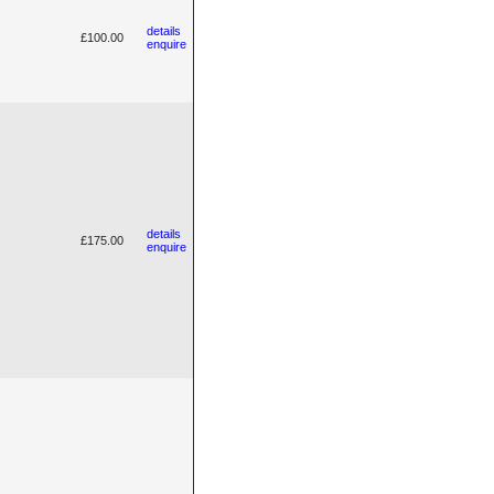
details
£100.00
enquire
details
£175.00
enquire