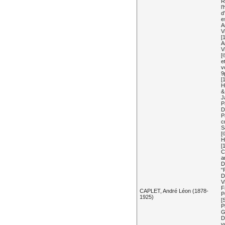
R
l
d
e
A
V
[
A
V
[
e
v
9
[
H
&
J
P
D
P
c
S
[
H
[
C
a
D
“
D
V
F
CAPLET, André Léon (1878-
P
1925)
[
P
G
D
v