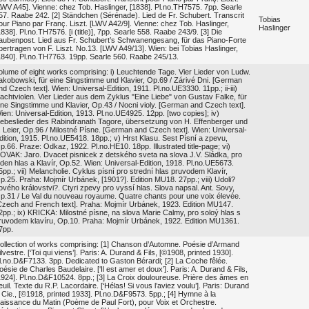
LWV A45]. Vienne: chez Tob. Haslinger, [1838]. Pl.no.TH7575. 7pp. Searle
57. Raabe 242. [2] Ständchen (Sérénade). Lied de Fr. Schubert. Transcrit
Tobias
our Piano par Franç. Liszt. [LWV A42/9]. Vienne: chez Tob. Haslinger,
Haslinger
1838]. Pl.no.TH7576. [i (title)], 7pp. Searle 558. Raabe 243/9. [3] Die
aubenpost. Lied aus Fr. Schubert’s Schwanengesang, für das Piano-Forte
bertragen von F. Liszt. No.13. [LWV A49/13]. Wien: bei Tobias Haslinger,
1840]. Pl.no.TH7763. 19pp. Searle 560. Raabe 245/13.
olume of eight works comprising: i) Leuchtende Tage. Vier Lieder von Ludw.
akobowski, für eine Singstimme und Klavier, Op.69 / Zárivé Dni. [German
nd Czech text]. Wien: Universal-Edition, 1911. Pl.no.UE3330. 11pp.; ii-iii)
achtviolen. Vier Lieder aus dem Zyklus "Eine Liebe" von Gustav Falke, für
ine Singstimme und Klavier, Op.43 / Nocni violy. [German and Czech text].
ien: Universal-Edition, 1913. Pl.no.UE4925. 12pp. [two copies]; iv)
iebeslieder des Rabindranath Tagore, übersetzung von H. Effenberger und
. Leier, Op.96 / Milostné Písne. [German and Czech text]. Wien: Universal-
dition, 1915. Pl.no.UE5418. 18pp.; v) Hrst Klasu. Sest Písní a zpevu,
p.66. Praze: Odkaz, 1922. Pl.no.HE10. 18pp. Illustrated title-page; vi)
OVAK: Jaro. Dvacet pisnicek z detského sveta na slova J.V. Sládka, pro
eden hlas a Klavír, Op.52. Wien: Universal-Edition, 1918. Pl.no.UE5673.
5pp.; vii) Melancholie. Cyklus písní pro strední hlas pruvodem Klavír,
p.25. Praha: Mojmír Urbánek, [1901?]. Edition MU18. 27pp.; viii) Udoli?
ového královstvi?. Ctyri zpevy pro vyssí hlas. Slova napsal. Ant. Sovy,
p.31 / Le Val du nouveau royaume. Quatre chants pour une voix élevée.
Czech and French text]. Praha: Mojmír Urbánek, 1923. Edition MU147.
2pp.; ix) KRICKA: Milostné písne, na slova Marie Calmy, pro soloý hlas s
ruvodem klavíru, Op.10. Praha: Mojmír Urbánek, 1922. Edition MU1361.
7pp.
ollection of works comprising: [1] Chanson d’Automne. Poésie d’Armand
ilvestre. [‘Toi qui viens’]. Paris: A. Durand & Fils, [©1908, printed 1930].
l.no.D&F7133. 3pp. Dedicated to Gaston Bérardi; [2] La Coche fêlée.
oésie de Charles Baudelaire. [‘Il est amer et doux’]. Paris: A. Durand & Fils,
1924]. Pl.no.D&F10524. 8pp.; [3] La Croix douloureuse. Prière des âmes en
euil. Texte du R.P. Lacordaire. [‘Hélas! Si vous l’aviez voulu’]. Paris: Durand
 Cie., [©1918, printed 1933]. Pl.no.D&F9573. 5pp.; [4] Hymne à la
aissance du Matin (Poème de Paul Fort), pour Voix et Orchestre.