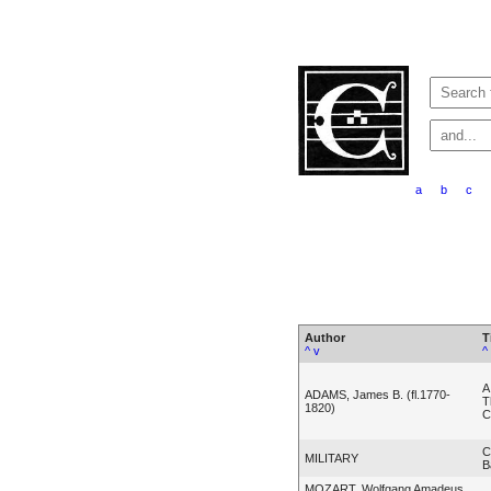
a
b
c
Author
T
^
v
^
A
ADAMS, James B. (fl.1770-
T
1820)
C
C
MILITARY
B
MOZART, Wolfgang Amadeus