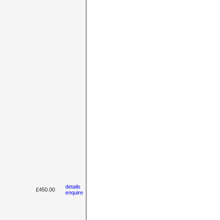
details
£450.00
enquire