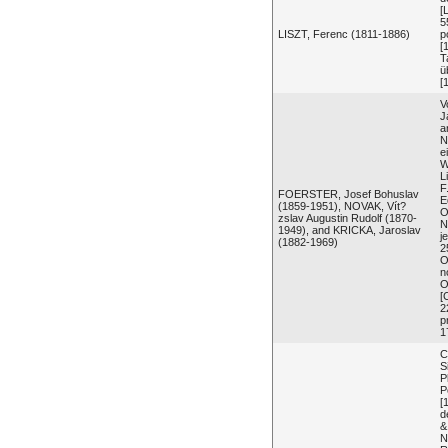
[
5
LISZT, Ferenc (1811-1886)
p
[
T
ü
[
V
J
a
N
e
W
L
F
FOERSTER, Josef Bohuslav
E
(1859-1951), NOVAK, Vít?
O
zslav Augustin Rudolf (1870-
N
1949), and KRICKA, Jaroslav
j
(1882-1969)
2
O
n
O
[
2
p
1
C
S
P
P
[
d
&
N