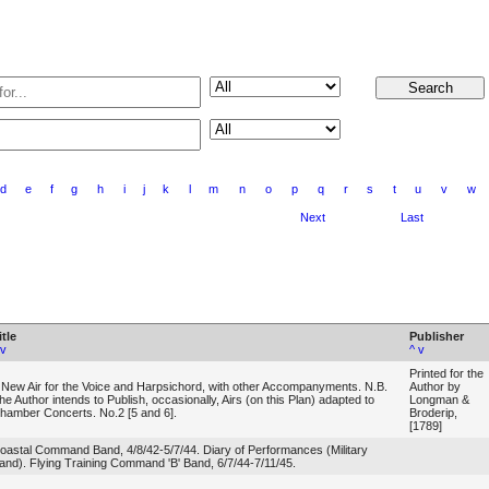
d
e
f
g
h
i
j
k
l
m
n
o
p
q
r
s
t
u
v
w
Next
Last
itle
Publisher
v
^
v
Printed for the
 New Air for the Voice and Harpsichord, with other Accompanyments. N.B.
Author by
he Author intends to Publish, occasionally, Airs (on this Plan) adapted to
Longman &
hamber Concerts. No.2 [5 and 6].
Broderip,
[1789]
oastal Command Band, 4/8/42-5/7/44. Diary of Performances (Military
and). Flying Training Command 'B' Band, 6/7/44-7/11/45.